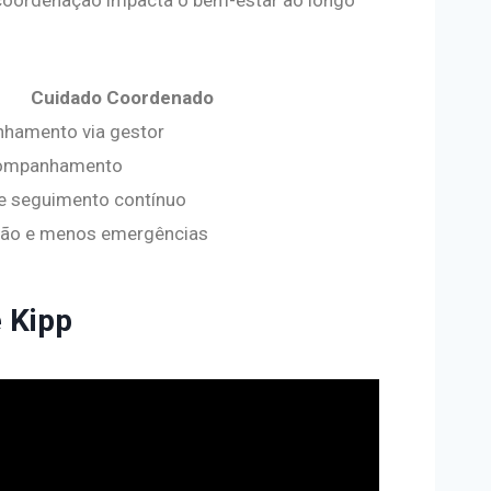
Cuidado Coordenado
nhamento via gestor
companhamento
e seguimento contínuo
tão e menos emergências
e Kipp