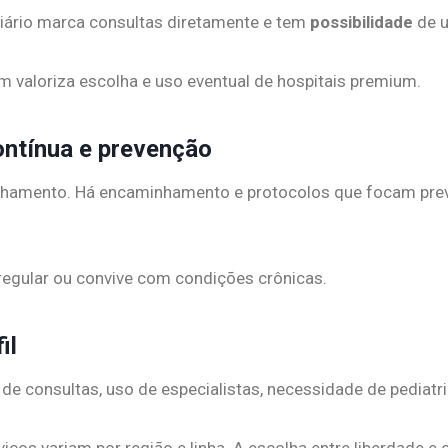
ciário marca consultas diretamente e tem
possibilidade
de u
 valoriza escolha e uso eventual de hospitais premium.
ntínua e prevenção
hamento. Há encaminhamento e protocolos que focam prev
regular ou convive com condições crônicas.
il
a de consultas, uso de especialistas, necessidade de pediatri
rviços variam por região e linha. A escolha entre liberdade