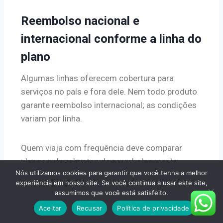
Reembolso nacional e
internacional conforme a linha do
plano
Algumas linhas oferecem cobertura para
serviços no país e fora dele. Nem todo produto
garante reembolso internacional; as condições
variam por linha.
Quem viaja com frequência deve comparar
planos pela robustez do reembolso e pelo
Nós utilizamos cookies para garantir que você tenha a melhor
impacto no valor mensal.
experiência em nosso site. Se você continua a usar este site,
assumimos que você está satisfeito.
Usar rede: conveniência e previsibilidade.
Aceitar
Recusar
Política de privacidade
Usar reembolso: médico específico, agenda