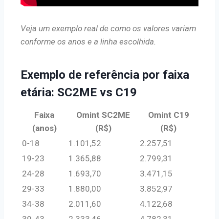
Veja um exemplo real de como os valores variam
conforme os anos e a linha escolhida.
Exemplo de referência por faixa
etária: SC2ME vs C19
Faixa
Omint SC2ME
Omint C19
(anos)
(R$)
(R$)
0-18
1.101,52
2.257,51
19-23
1.365,88
2.799,31
24-28
1.693,70
3.471,15
29-33
1.880,00
3.852,97
34-38
2.011,60
4.122,68