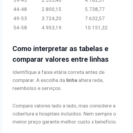
39-43
2.333,46
4.782,31
44-48
2.800,15
5.738,77
49-53
3.724,20
7.632,57
54-58
4.953,19
10.151,32
Como interpretar as tabelas e
comparar valores entre linhas
Identifique a faixa etária correta antes de
comparar. A escolha da
linha
altera rede,
reembolso e serviços.
Compare valores lado a lado, mas considere a
cobertura e hospitais incluídos. Nem sempre o
menor preço garante melhor custo x benefício.