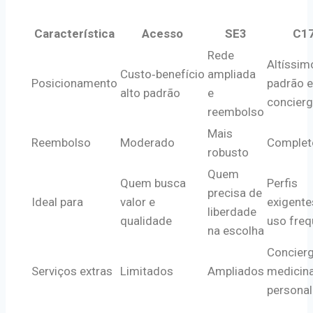
Característica
Acesso
SE3
C1
Rede
Altíssim
Custo‑benefício
ampliada
Posicionamento
padrão e
alto padrão
e
concier
reembolso
Mais
Reembolso
Moderado
Complet
robusto
Quem
Quem busca
Perfis
precisa de
Ideal para
valor e
exigente
liberdade
qualidade
uso freq
na escolha
Concierg
Serviços extras
Limitados
Ampliados
medicin
personal