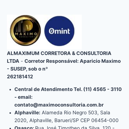
ALMAXIMUM CORRETORA & CONSULTORIA
LTDA
-
Corretor Responsável: Aparicio Maximo
- SUSEP, sob o nº
262181412
Central de Atendimento Tel. (11) 4565 - 3110
- email:
contato@maximoconsultoria.com.br
Alphaville:
Alameda Rio Negro 503, Sala
2020, Alphaville, Barueri/SP CEP 06454-000
Osasco:
Rua José Timotheo da Silva, 120 -