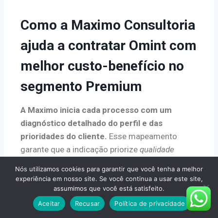
Como a Maximo Consultoria
ajuda a contratar Omint com
melhor custo-benefício no
segmento Premium
A Maximo inicia cada processo com um
diagnóstico detalhado do perfil e das
prioridades do cliente.
Esse mapeamento
garante que a indicação priorize
qualidade
assistencial, segurança e o melhor
Nós utilizamos cookies para garantir que você tenha a melhor
custo‑benefício.
experiência em nosso site. Se você continua a usar este site,
assumimos que você está satisfeito.
Aceitar
Recusar
Política de privacidade
Levantamento de necessidades