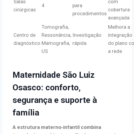
Salas
com
4
para
cirúrgicas
cobertura
procedimentos
avançada
Tomografia,
Melhora a
Centro de
Ressonância,
Investigação
integração
diagnóstico
Mamografia,
rápida
do plano c
US
a rede
Maternidade São Luiz
Osasco: conforto,
segurança e suporte à
família
A estrutura materno‑infantil combina