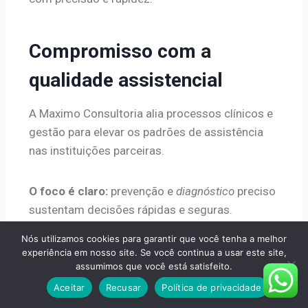
Compromisso com a
qualidade assistencial
A Maximo Consultoria alia processos clínicos e
gestão para elevar os padrões de assistência
nas instituições parceiras.
O foco é claro:
prevenção e
diagnóstico
preciso
sustentam decisões rápidas e seguras.
Nós utilizamos cookies para garantir que você tenha a melhor
Cada paciente recebe atenção de uma
equipe
experiência em nosso site. Se você continua a usar este site,
assumimos que você está satisfeito.
multidisciplinar. Os protocolos de
tratamento
seguem práticas internacionais e são revisados
Aceitar
Recusar
Política de privacidade
continuamente.