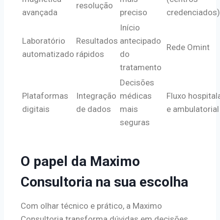
resolução
avançada
preciso
credenciados)
Início
Laboratório
Resultados
antecipado
Rede Omint
automatizado
rápidos
do
tratamento
Decisões
Plataformas
Integração
médicas
Fluxo hospital
digitais
de dados
mais
e ambulatorial
seguras
O papel da Maximo
Consultoria na sua escolha
Com olhar técnico e prático, a Maximo
Consultoria transforma dúvidas em decisões