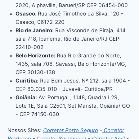
2020, Alphaville, Barueri/SP CEP 06454-000
Osasco:
Rua José Timotheo da Silva, 120 -
Osasco, 06172-220
Rio de Janeiro:
Rua Visconde de Pirajá, 414,
sala 718, Ipanema, Rio de Janeiro/RJ CEP:
22410-002
Belo Horizonte:
Rua Rio Grande do Norte,
1435, sala 708, Savassi, Belo Horizonte/MG,
CEP 30130-138
Curitiba:
Rua Bom Jesus, Nº 212, sala 1904 -
CEP 80.035-010 - Juvevê- Curitiba/PR
Goiânia
: Av. Portugal , 1148, Quadra L29,
Lote 1E, Sala C2501, Set Marista, Goiânia/ GO
- CEP 74150-030
Nossos Sites:
Corretor Porto Seguro
-
Corretor
Bradesco
-
Corretor Sulamerica
-
Corretor Amil
-