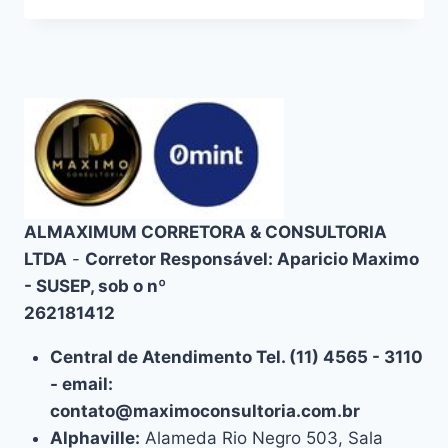
SAÚDE
–
PLANOS
DE
SAÚDE
PREMIUM
EM
ALPHAVILLE
ALMAXIMUM CORRETORA & CONSULTORIA
LTDA
-
Corretor Responsável: Aparicio Maximo
- SUSEP, sob o nº
262181412
Central de Atendimento Tel. (11) 4565 - 3110
- email:
contato@maximoconsultoria.com.br
Alphaville:
Alameda Rio Negro 503, Sala